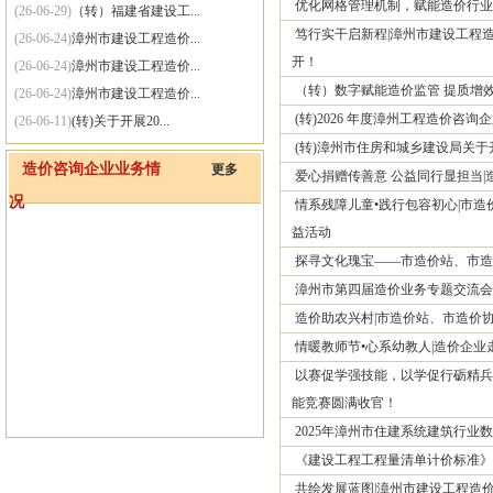
优化网格管理机制，赋能造价行业
(26-06-29)
（转）福建省建设工...
笃行实干启新程|漳州市建设工程
(26-06-24)
漳州市建设工程造价...
开！
(26-06-24)
漳州市建设工程造价...
（转）数字赋能造价监管 提质增
(26-06-24)
漳州市建设工程造价...
(转)2026 年度漳州工程造价咨询企
(26-06-11)
(转)关于开展20...
(转)漳州市住房和城乡建设局关于
(26-06-11)
（转）漳州市住房和...
造价咨询企业业务情
更多
(26-06-01)
(转)住房城乡建设...
爱心捐赠传善意 公益同行显担当
况
(25-09-30)
关于网站系统维护的通知
情系残障儿童•践行包容初心|市
益活动
探寻文化瑰宝——市造价站、市造
漳州市第四届造价业务专题交流会
造价助农兴村|市造价站、市造价
情暖教师节•心系幼教人|造价企
以赛促学强技能，以学促行砺精兵-
能竞赛圆满收官！
2025年漳州市住建系统建筑行
《建设工程工程量清单计价标准》
共绘发展蓝图|漳州市建设工程造