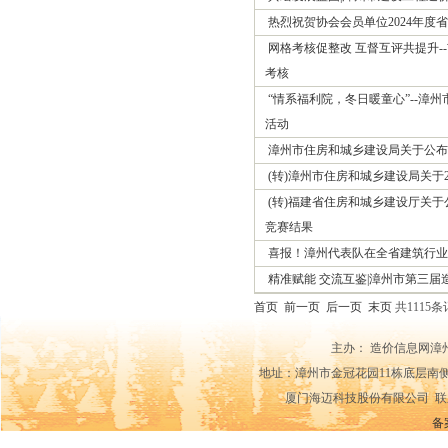
热烈祝贺协会会员单位2024年度
网格考核促整改 互督互评共提升
考核
“情系福利院，冬日暖童心”--
活动
漳州市住房和城乡建设局关于公布
(转)漳州市住房和城乡建设局关于
(转)福建省住房和城乡建设厅关于
竞赛结果
喜报！漳州代表队在全省建筑行业
精准赋能 交流互鉴|漳州市第三
首页
前一页
后一页
末页
共1115条
主办： 造价信息网漳
地址：漳州市金冠花园11栋底层南侧14-15
厦门海迈科技股份有限公司 联系电话：0592
备案