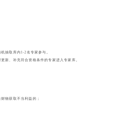
随机抽取库内
1-2
名专家参与。
时更新、补充符合资格条件的专家进入专家库。
象财物获取不当利益的；