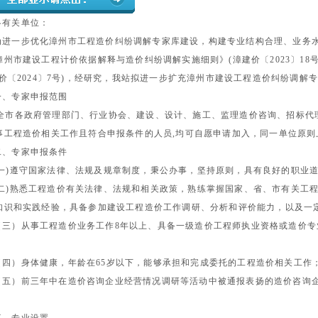
各有关单位：
为进一步优化漳州市工程造价纠纷调解专家库建设，构建专业结构合理、业务
漳州市建设工程计价依据解释与造价纠纷调解实施细则》
(
漳建价〔
2023
〕
18
价〔
2024
〕
7
号
)
，经研究，我站拟进一步扩充漳州市建设工程造价纠纷调解
一、专家申报范围
全市各政府管理部门、行业协会、建设、设计、施工、监理造价咨询、招标代
事工程造价相关工作且符合申报条件的人员
,
均可自愿申请加入，同一单位原则
二、专家申报条件
一
)
遵守国家法律、法规及规章制度，秉公办事，坚持原则，具有良好的职业
二
)
熟悉工程造价有关法律、法规和相关政策，熟练掌握国家、省、市有关工
知识和实践经验，具备参加建设工程造价工作调研、分析和评价能力，以及一
（三）从事工程造价业务工作
8
年以上、具备一级造价工程师执业资格或造价专
；
（四）身体健康，年龄在
65
岁以下，能够承担和完成委托的工程造价相关工作
（五）前三年中在造价咨询企业经营情况调研等活动中被通报表扬的造价咨询
。