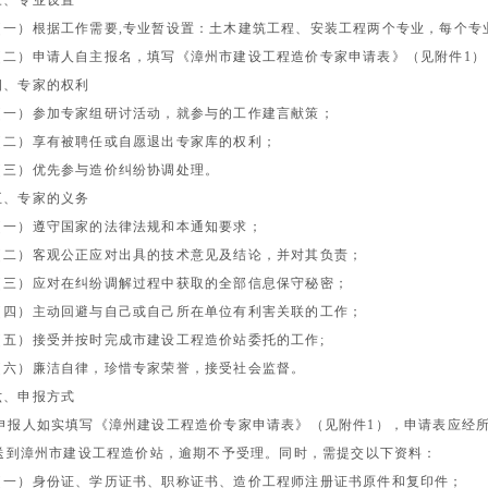
三、专业设置
（一）根据工作需要
,
专业暂设置：土木建筑工程、安装工程两个专业，每个专
（二）申请人自主报名，填写《漳州市建设工程造价专家申请表》（见附件
1
）
四、专家的权利
（一）参加专家组研讨活动，就参与的工作建言献策；
（二）享有被聘任或自愿退出专家库的权利；
（三）优先参与造价纠纷协调处理。
五、专家的义务
（一）遵守国家的法律法规和本通知要求；
（二）客观公正应对出具的技术意见及结论，并对其负责；
（三）应对在纠纷调解过程中获取的全部信息保守秘密；
（四）主动回避与自己或自己所在单位有利害关联的工作；
（五）接受并按时完成市建设工程造价站委托的工作
;
（六）廉洁自律，珍惜专家荣誉，接受社会监督。
六、申报方式
申报人如实填写《漳州建设工程造价专家申请表》（见附件
1
），申请表应经
送到漳州市建设工程造价站，逾期不予受理。同时，需提交以下资料：
（一）身份证、学历证
书、职称证书、造价工程师注册证书原件和复印件；