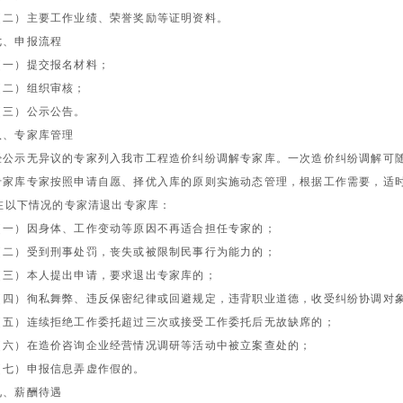
（二）主要工作业绩、荣誉奖励等证明资料。
七、申报流程
（一）提交报名材料；
（二）组织审核；
（三）公示公告。
八、专家库管理
经公示无异议的专家列入我市工程造价纠纷调解专家库。一次造价纠纷调解可
专家库专家按照申请自愿、择优入库的原则实施动态管理，根据工作需要，适
在以下情况的专家清退出专家库：
（一）因身体、工作变动等原因不再适合担任专家的；
（二）受到刑事处罚，丧失或被限制民事行为能力的；
（三）本人提出申请，要求退出专家库的；
（四）徇私舞弊、违反保密纪律或回避规定，违背职业道德，收受纠纷协调对
（五）连续拒绝工作委托超过三次或接受工作委托后无故缺席的；
（六）在造价咨询企业经营情况调研等活动中被立案查处的；
（七）申报信息弄虚作假的。
九、薪酬待遇