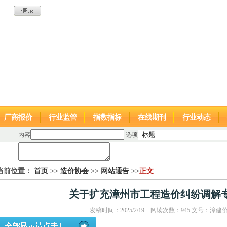
厂商报价
行业监管
指数指标
在线期刊
行业动态
内容
选项
当前位置：
首页
>>
造价协会
>>
网站通告
>>
正文
关于扩充漳州市工程造价纠纷调解
发稿时间：2025/2/19 阅读次数：945
文号：
漳建价