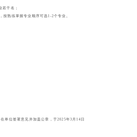
业若干名；
，按熟练掌握专业顺序可选
1-2
个专业。
所在单位签署意见并加盖公章，于
2025
年
3
月
14
日