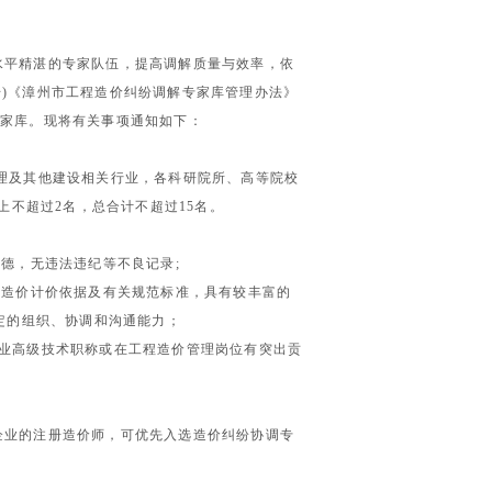
水平精湛的专家队伍，提高调解质量与效率，依
号
)
《漳州市工程造价纠纷调解专家库管理办法》
专家库。现将有关事项通知如下：
理及其他建设相关行业，各科研院所、高等院校
上不超过
2
名，总合计不超过
15
名。
道德，无违法违纪等不良记录
;
程造价计价依据及有关规范标准，具有较丰富的
定的组织、协调和沟通能力；
业高级技术职称或在工程造价管理岗位有突出贡
；
企业的注册造价师，可优先入选造价纠纷协调专